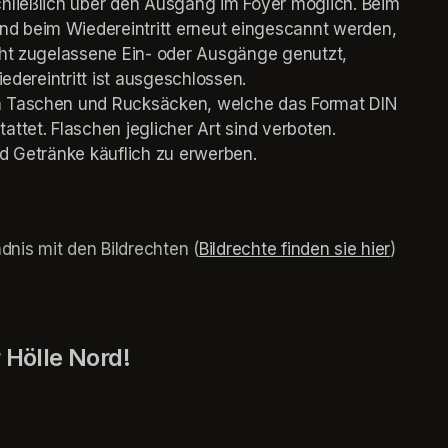
chließlich über den Ausgang im Foyer möglich. Beim 
d beim Wiedereintritt erneut eingescannt werden, 
cht zugelassene Ein- oder Ausgänge genutzt, 
iedereintritt ist ausgeschlossen.
on Taschen und Rucksäcken, welche das Format DIN 
attet. Flaschen jeglicher Art sind verboten. 
nd Getränke käuflich zu erwerben.
dnis mit den Bildrechten (
Bildrechte finden sie hier
(opens 
) 
 Hölle Nord! 