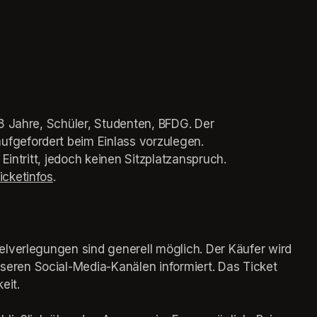
8 Jahre, Schüler, Studenten, BFDG. Der 
fgefordert beim Einlass vorzulegen. 
 Eintritt, jedoch keinen Sitzplatzanspruch.
icketinfos
(opens in a new tab)
.
elverlegungen sind generell möglich. Der Käufer wird 
w tab)
nseren Social-Media-Kanälen informiert. Das Ticket 
eit.