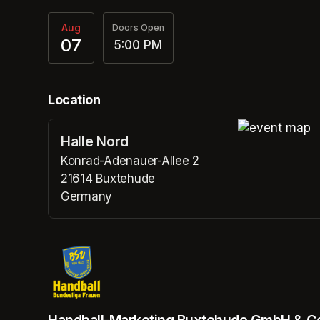
Aug
Doors Open
07
5:00 PM
Location
Halle Nord
(opens in a n
Konrad-Adenauer-Allee 2
21614 Buxtehude
Germany
(opens in a new tab)